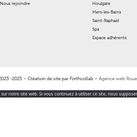
Nous rejoindre
Houlgate
Mers-les-Bains
Saint-Raphaël
Spa
Espace adhérents
2023 -2025 – Création de site par Forthcollab
–
Agence web Rou
sur notre site web. Si vous continuez à utiliser ce site, nous suppose