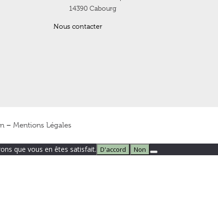
14390 Cabourg
Nous contacter
en
–
Mentions Légales
rons que vous en êtes satisfait.
D'accord
Non